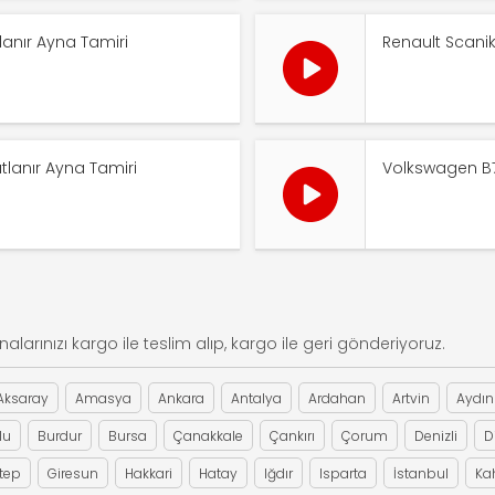
Jeep Grand Cherokee Otomat
anır Ayna Tamiri
Renault Scanik
lanır Ayna Tamiri
Volkswagen B7
alarınızı kargo ile teslim alıp, kargo ile geri gönderiyoruz.
Aksaray
Amasya
Ankara
Antalya
Ardahan
Artvin
Aydın
lu
Burdur
Bursa
Çanakkale
Çankırı
Çorum
Denizli
D
tep
Giresun
Hakkari
Hatay
Iğdır
Isparta
İstanbul
Ka