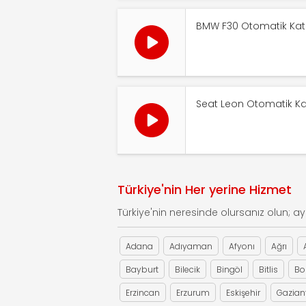
BMW F30 Otomatik Katl
Seat Leon Otomatik Kat
Türkiye'nin Her yerine Hizmet
Türkiye'nin neresinde olursanız olun; ayn
Adana
Adıyaman
Afyonı
Ağrı
Bayburt
Bilecik
Bingöl
Bitlis
Bo
Erzincan
Erzurum
Eskişehir
Gazian