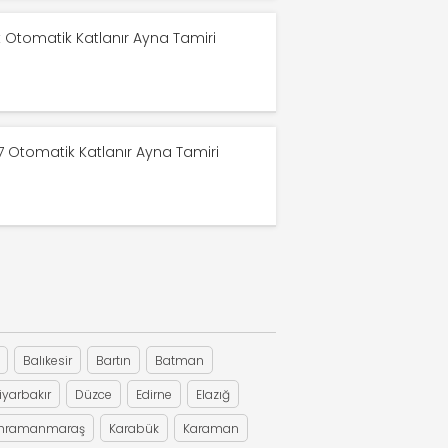
ik Katlanır Ayna Tamiri
 Otomatik Katlanır Ayna Tamiri
 Otomatik Katlanır Ayna Tamiri
Balıkesir
Bartın
Batman
iyarbakır
Düzce
Edirne
Elazığ
hramanmaraş
Karabük
Karaman